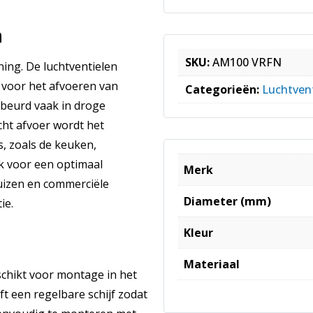
m
SKU:
AM100 VRFN
ning. De luchtventielen
 voor het afvoeren van
Categorieën:
Luchtvent
gebeurd vaak in droge
cht afvoer wordt het
s, zoals de keuken,
jk voor een optimaal
Merk
huizen en commerciële
Diameter (mm)
ie.
Kleur
Materiaal
eschikt voor montage in het
ft een regelbare schijf zodat