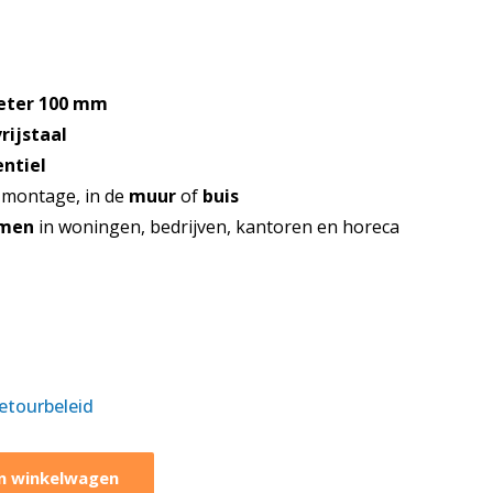
eter 100 mm
rijstaal
ntiel
d
montage, in de
muur
of
buis
emen
in woningen, bedrijven, kantoren en horeca
retourbeleid
n winkelwagen