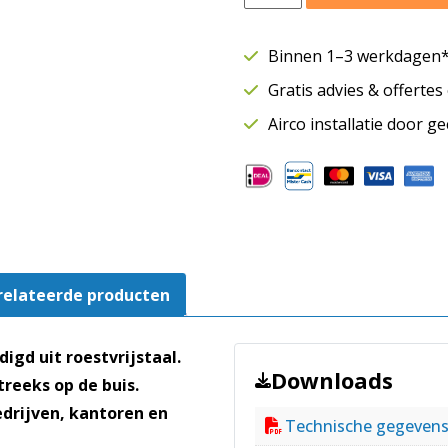
Ø100
mm
Binnen 1–3 werkdagen* 
|
Gratis advies & offerte
Toe-
en
Airco installatie door g
afvoer
aantal
relateerde producten
gd uit roestvrijstaal.
Downloads
reeks op de buis.
drijven, kantoren en
Technische gegeven