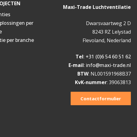
OJECTEN
Maxi-Trade Luchtventilatie
nties
oplossingen per
Dwarsvaartweg 2 D
e
8243 RZ Lelystad
tie per branche
Flevoland, Nederland
Tel
:
+31 (0)6 54 60 51 62
E-mail
:
info@maxi-trade.nl
BTW
: NL001591968B37
KvK-nummer
: 39063813
Contactformulier