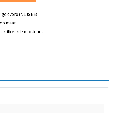
geleverd (NL & BE)
s op maat
ecertificeerde monteurs
s