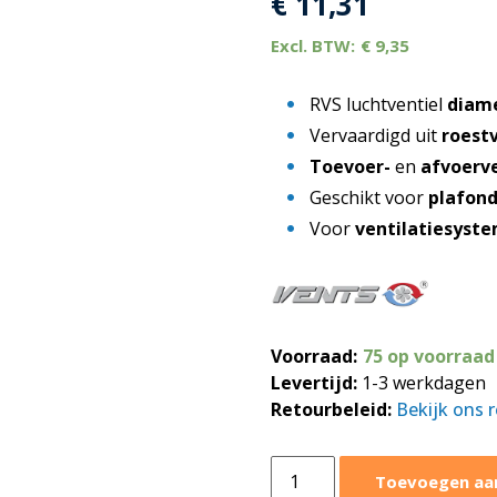
€
11,31
€
9,35
RVS luchtventiel
diam
Vervaardigd uit
roestv
Toevoer-
en
afvoerve
Geschikt voor
plafon
Voor
ventilatiesyst
Voorraad:
75 op voorraad
Levertijd:
1-3 werkdagen
Retourbeleid:
Bekijk ons 
RVS
Toevoegen aa
luchtventiel