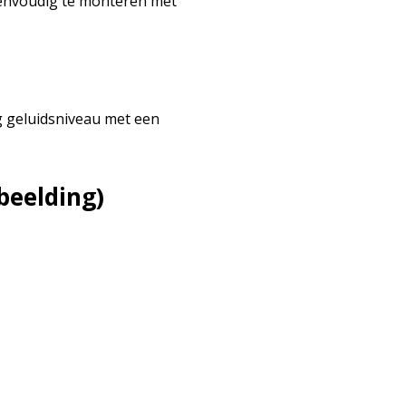
eenvoudig te monteren met
ag geluidsniveau met een
beelding)