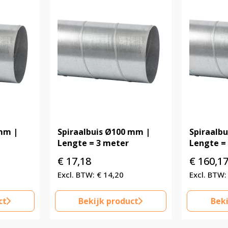
 mm |
Spiraalbuis Ø100 mm |
Spiraalb
Lengte = 3 meter
Lengte =
€
17,18
€
160,1
€
14,20
ct
Bekijk product
Beki