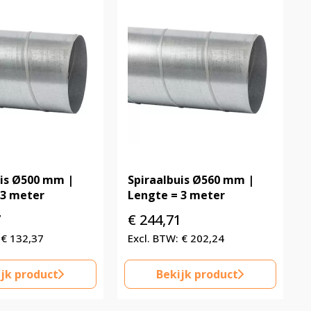
uis Ø500 mm |
Spiraalbuis Ø560 mm |
 3 meter
Lengte = 3 meter
7
€
244,71
€
132,37
€
202,24
jk product
Bekijk product