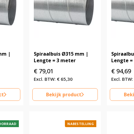
 mm |
Spiraalbuis Ø315 mm |
Spiraalb
Lengte = 3 meter
Lengte =
€
79,01
€
94,69
€
65,30
ct
Bekijk product
Beki
OORRAAD
NABESTELLING