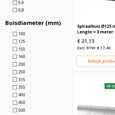
0,6
0,8
Buisdiameter (mm)
Spiraalbuis Ø125
Lengte = 3 meter
100
€
21,13
125
€
17,46
150
160
Bekijk produ
200
250
315
355
OP V
400
450
500