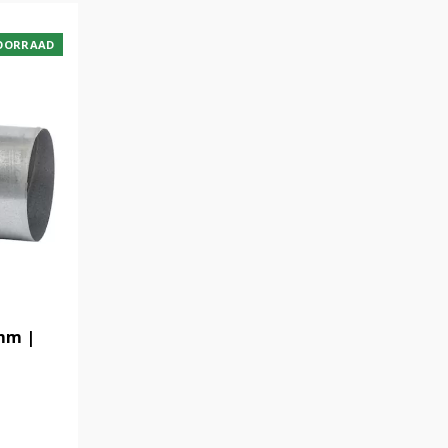
OORRAAD
 mm |