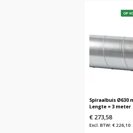
OP V
Spiraalbuis Ø630
Lengte = 3 meter
€
273,58
€
226,10