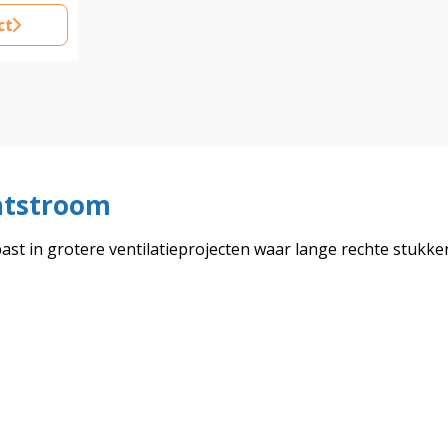
ct
chtstroom
st in grotere ventilatieprojecten waar lange rechte stukken