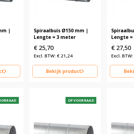
 mm |
Spiraalbuis Ø150 mm |
Spiraalb
Lengte = 3 meter
Lengte =
€
25,70
€
27,50
€
21,24
ct
Bekijk product
Beki
OORRAAD
OP VOORRAAD