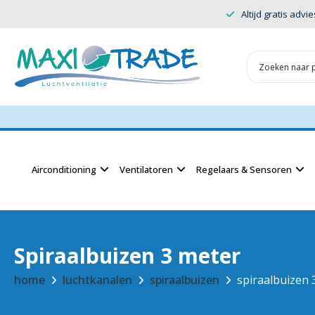
Altijd gratis advie
Airconditioning
Ventilatoren
Regelaars & Sensoren
Spiraalbuizen 3 meter
home
luchtkanalen
spiraalbuizen
spiraalbuizen 