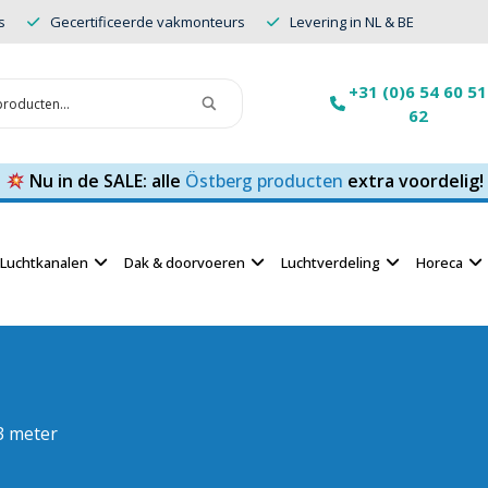
s
Gecertificeerde vakmonteurs
Levering in NL & BE
+31 (0)6 54 60 51
62
Nu in de SALE: alle
Östberg producten
extra voordelig!
Luchtkanalen
Dak & doorvoeren
Luchtverdeling
Horeca
3 meter