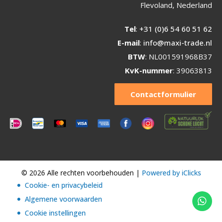
Flevoland, Nederland
Tel
:
+31 (0)6 54 60 51 62
E-mail
:
info@maxi-trade.nl
BTW
: NL001591968B37
KvK-nummer
: 39063813
Contactformulier
© 2026 Alle rechten voorbehouden |
Powered by iClicks
Cookie- en privacybeleid
Algemene voorwaarden
Cookie instellingen