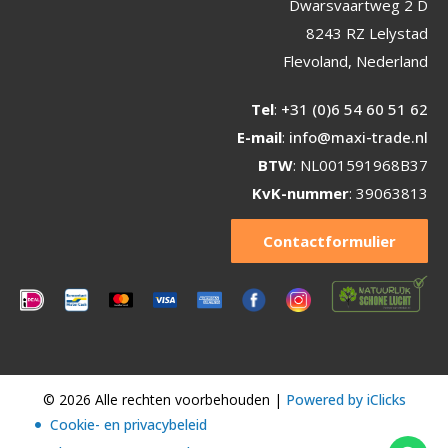
Dwarsvaartweg 2 D
8243 RZ Lelystad
Flevoland, Nederland
Tel
:
+31 (0)6 54 60 51 62
E-mail
:
info@maxi-trade.nl
BTW
: NL001591968B37
KvK-nummer
: 39063813
Contactformulier
© 2026 Alle rechten voorbehouden |
Powered by iClicks
Cookie- en privacybeleid