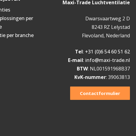
Maxi-Trade Luchtventilatie
nties
oplossingen per
Dwarsvaartweg 2 D
e
8243 RZ Lelystad
tie per branche
Flevoland, Nederland
Tel
:
+31 (0)6 54 60 51 62
E-mail
:
info@maxi-trade.nl
BTW
: NL001591968B37
KvK-nummer
: 39063813
Contactformulier