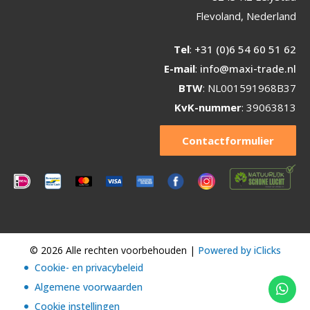
Flevoland, Nederland
Tel
:
+31 (0)6 54 60 51 62
E-mail
:
info@maxi-trade.nl
BTW
: NL001591968B37
KvK-nummer
: 39063813
Contactformulier
© 2026 Alle rechten voorbehouden |
Powered by iClicks
Cookie- en privacybeleid
Algemene voorwaarden
Cookie instellingen