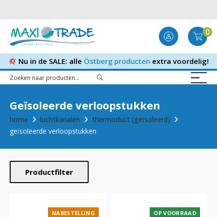
0
Nu in de SALE: alle
Östberg producten
extra voordelig!
Geïsoleerde verloopstukken
home
luchtkanalen
thermoduct (geïsoleerd)
geïsoleerde verloopstukken
Productfilter
NABESTELLING
OP VOORRAAD