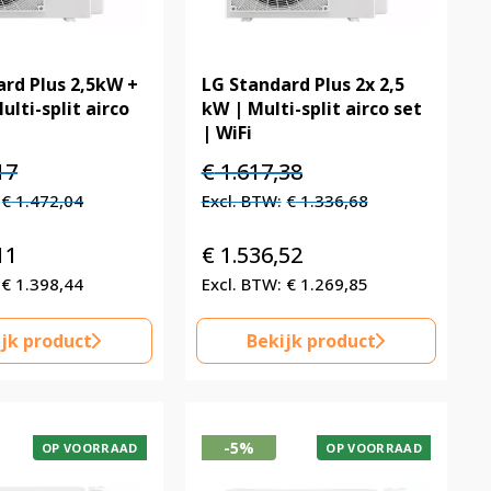
rd Plus 2,5kW +
LG Standard Plus 2x 2,5
ulti-split airco
kW | Multi-split airco set
i
| WiFi
elijke
Huidige
Oorspronkelijke
Huidige
17
€
1.617,38
prijs
prijs
prijs
€
1.472,04
€
1.336,68
is:
was:
is:
.
€ 1.781,17.
€ 1.617,38.
€ 1.617,38.
11
€
1.536,52
€
1.398,44
€
1.269,85
jk product
Bekijk product
-5%
OP VOORRAAD
OP VOORRAAD