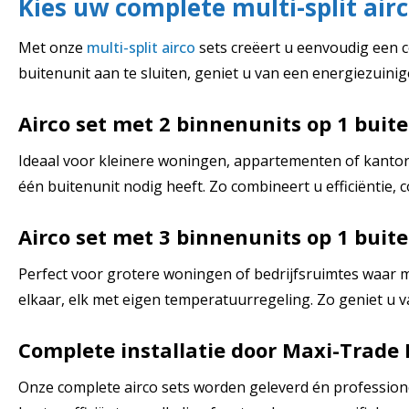
Kies uw complete multi-split airc
Met onze
multi-split airco
sets creëert u eenvoudig een 
buitenunit aan te sluiten, geniet u van een energiezuin
Airco set met 2 binnenunits op 1 buit
Ideaal voor kleinere woningen, appartementen of kantore
één buitenunit nodig heeft. Zo combineert u efficiëntie,
Airco set met 3 binnenunits op 1 buit
Perfect voor grotere woningen of bedrijfsruimtes waar m
elkaar, elk met eigen temperatuurregeling. Zo geniet u v
Complete installatie door Maxi-Trade 
Onze complete airco sets worden geleverd én professioneel 