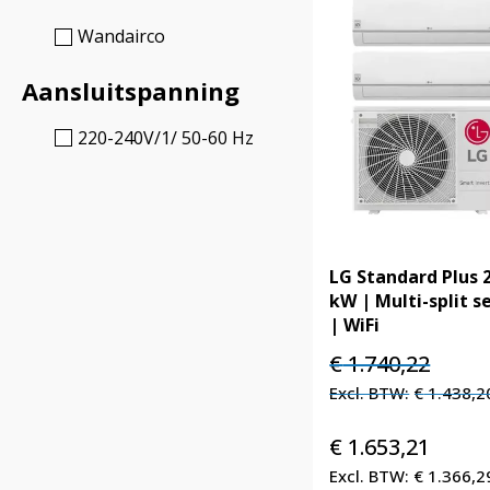
Wandairco
Aansluitspanning
220-240V/1/ 50-60 Hz
LG Standard Plus 2
kW | Multi-split s
| WiFi
Oorspronkelijke
Huidig
€
1.740,22
prijs
prijs
€
1.438,2
was:
is:
€ 1.740,22.
€ 1.740
€
1.653,21
€
1.366,2