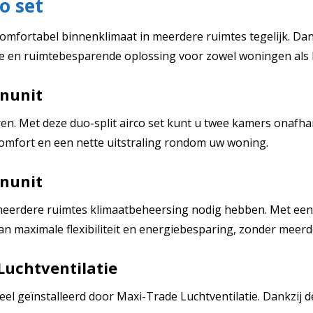
o set
comfortabel binnenklimaat in meerdere ruimtes tegelijk. Da
ige en ruimtebesparende oplossing voor zowel woningen als
enunit
n. Met deze duo-split airco set kunt u twee kamers onafhank
 comfort en een nette uitstraling rondom uw woning.
enunit
eerdere ruimtes klimaatbeheersing nodig hebben. Met een tr
an maximale flexibiliteit en energiebesparing, zonder meerd
Luchtventilatie
geïnstalleerd door Maxi-Trade Luchtventilatie. Dankzij de mul