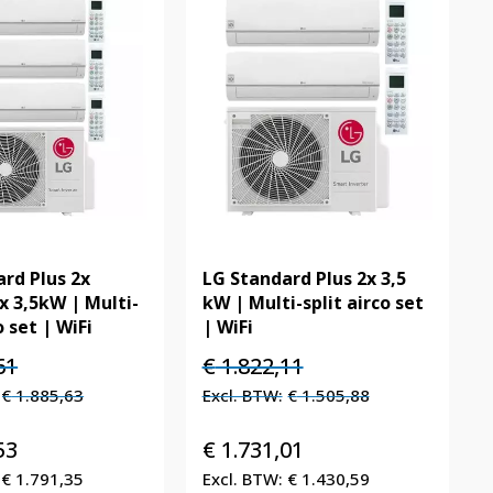
rd Plus 2x
LG Standard Plus 2x 3,5
x 3,5kW | Multi-
kW | Multi-split airco set
o set | WiFi
| WiFi
elijke
Huidige
Oorspronkelijke
Huidige
61
€
1.822,11
prijs
prijs
prijs
€
1.885,63
€
1.505,88
is:
was:
is:
.
€ 2.281,61.
€ 1.822,11.
€ 1.822,11.
53
€
1.731,01
€
1.791,35
€
1.430,59