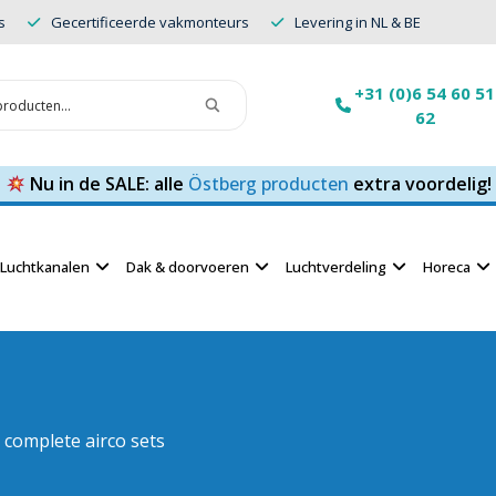
s
Gecertificeerde vakmonteurs
Levering in NL & BE
+31 (0)6 54 60 51
62
Nu in de SALE: alle
Östberg producten
extra voordelig!
Luchtkanalen
Dak & doorvoeren
Luchtverdeling
Horeca
complete airco sets