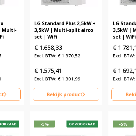
1x
LG Standard Plus 2,5kW +
LG Standa
 Multi-
3,5kW | Multi-split airco
3,5kW | M
Fi
set | WiFi
set | WiF
e
Oorspronkelijke
Huidige
Oorspronk
€
1.658,33
€
1.781,
prijs
prijs
prijs
5
€
1.370,52
was:
is:
was:
,69.
€ 1.658,33.
€ 1.658,33.
€ 1.781,17
€
1.575,41
€
1.692,
1
€
1.301,99
ct
Bekijk product
Beki
-5%
-5%
OORRAAD
OP VOORRAAD