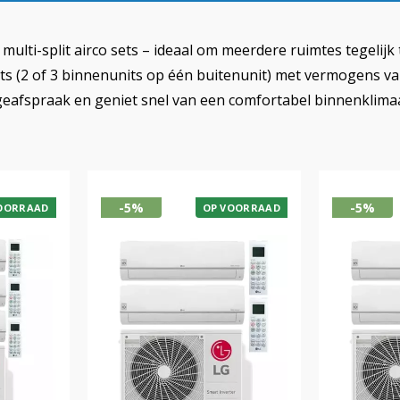
 multi-split airco sets – ideaal om meerdere ruimtes tegeli
sets (2 of 3 binnenunits op één buitenunit) met vermogens v
eafspraak en geniet snel van een comfortabel binnenklimaa
-5%
-5%
OORRAAD
OP VOORRAAD