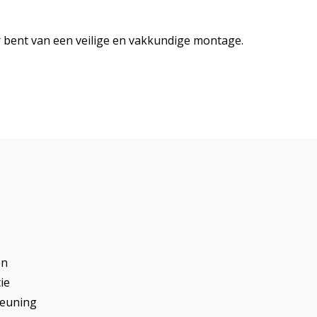
er bent van een veilige en vakkundige montage.
en
ie
teuning