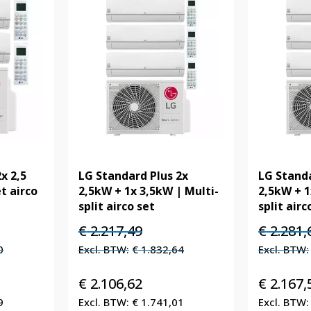
x 2,5
LG Standard Plus 2x
LG Standa
et airco
2,5kW + 1x 3,5kW | Multi-
2,5kW + 1
split airco set
split airc
e
Oorspronkelijke
Huidige
Oorspronk
€
2.217,49
€
2.281,
prijs
prijs
prijs
0
€
1.832,64
was:
is:
was:
,22.
€ 2.217,49.
€ 2.217,49.
€ 2.281,61
€
2.106,62
€
2.167,
9
€
1.741,01