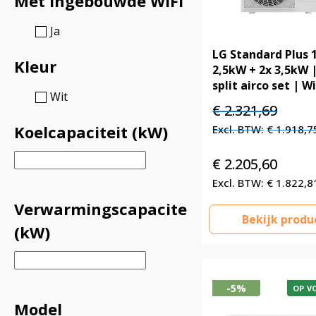
Met ingebouwde WiFi
Ja
LG Standard Plus 
Kleur
2,5kW + 2x 3,5kW |
split airco set | Wi
Wit
Oorspronkelijke
Huidig
€
2.321,69
prijs
prijs
Koelcapaciteit (kW)
€
1.918,7
was:
is:
€ 2.321,69.
€ 2.321
€
2.205,60
€
1.822,8
Verwarmingscapaciteit
Bekijk produ
(kW)
-5%
OP V
Model