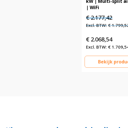
kW | Multi-split a
| WiFi
Oorspronkelijke
Huidig
€
2.177,42
prijs
prijs
€
1.799,5
was:
is:
€ 2.177,42.
€ 2.177
€
2.068,54
€
1.709,5
Bekijk produ