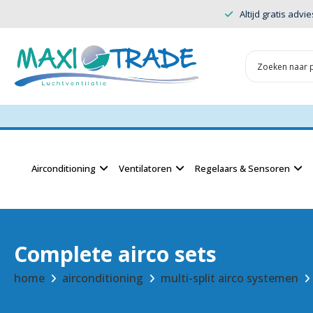
Altijd gratis advie
Airconditioning
Ventilatoren
Regelaars & Sensoren
Complete airco sets
home
airconditioning
multi-split airco systemen