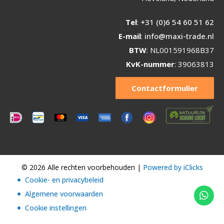
Tel
:
+31 (0)6 54 60 51 62
E-mail
:
info@maxi-trade.nl
BTW
: NL001591968B37
KvK-nummer
: 39063813
Contactformulier
© 2026 Alle rechten voorbehouden |
Powered by iClicks
Cookie- en privacybeleid
Algemene voorwaarden
Cookie instellingen