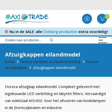
0
Nu in de SALE: alle
Östberg producten
extra voordelig!
Afzuigkappen eilandmodel
home
horeca ventilatie en keukeninrichting
horeca
afzuigkappen
afzuigkappen eilandmodel
Horeca afzuigkap eilandmodel. Compleet geleverd met
ingebouwde LED verlichting en labyrint filters. Vervaardigd
van edelstaal AISI430. Voor het afvoeren van kookdampen
in de (horeca)keuken en industrie.