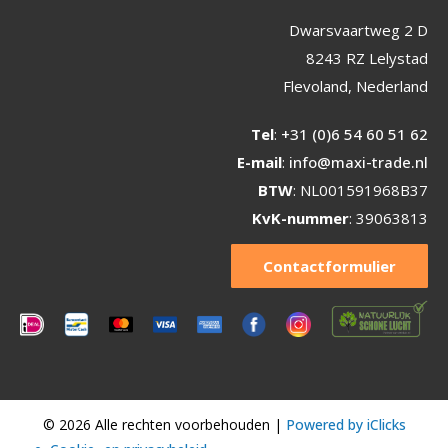
Dwarsvaartweg 2 D
8243 RZ Lelystad
Flevoland, Nederland
Tel
:
+31 (0)6 54 60 51 62
E-mail
:
info@maxi-trade.nl
BTW
: NL001591968B37
KvK-nummer
: 39063813
Contactformulier
© 2026 Alle rechten voorbehouden |
Powered by iClicks