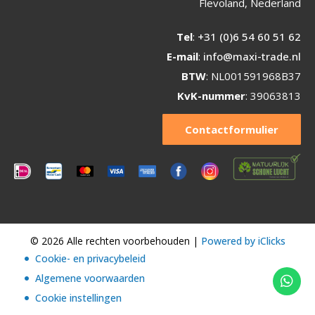
Flevoland, Nederland
Tel
:
+31 (0)6 54 60 51 62
E-mail
:
info@maxi-trade.nl
BTW
: NL001591968B37
KvK-nummer
: 39063813
Contactformulier
© 2026 Alle rechten voorbehouden |
Powered by iClicks
Cookie- en privacybeleid
Algemene voorwaarden
Cookie instellingen