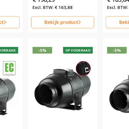
€
163,88
ct
Bekijk product
Beki
-5%
-5%
OORRAAD
OP VOORRAAD