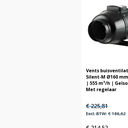
Vents buisventila
Silent-M Ø160 mm 
| 555 m³/h | Geïso
Met regelaar
Oorspronkelijke
Huidige
€
225,81
prijs
prijs
€
186,62
was:
is:
€ 225,81.
€ 225,81.
€
214,52