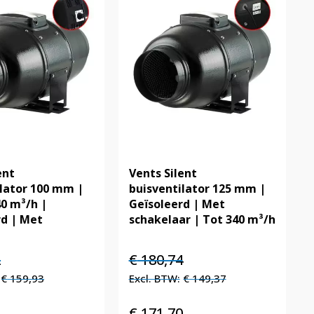
ent
Vents Silent
ilator 100 mm |
buisventilator 125 mm |
40 m³/h |
Geïsoleerd | Met
rd | Met
schakelaar | Tot 340 m³/h
elijke
Huidige
Oorspronkelijke
Huidige
2
€
180,74
prijs
prijs
prijs
€
159,93
€
149,37
is:
was:
is:
€ 193,52.
€ 180,74.
€ 180,74.
4
€
171,70