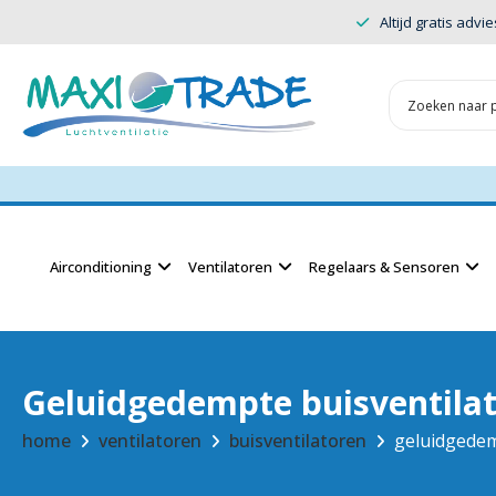
Altijd gratis advie
Airconditioning
Ventilatoren
Regelaars & Sensoren
Geluidgedempte buisventila
home
ventilatoren
buisventilatoren
geluidgedem