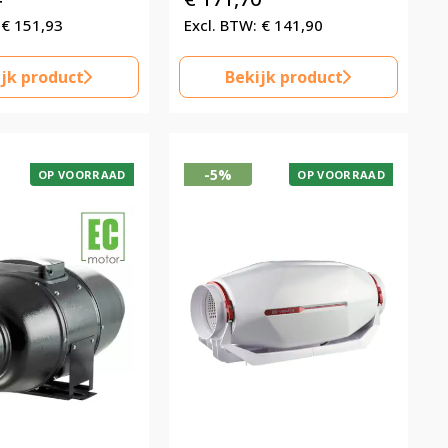
€
151,93
€
141,90
jk product
Bekijk product
-5%
OP VOORRAAD
OP VOORRAAD