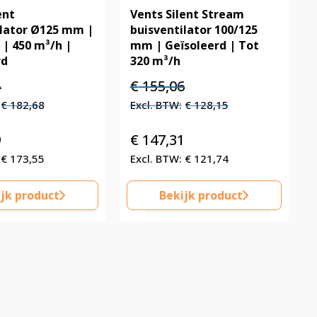
ent
Vents Silent Stream
ilator Ø125 mm |
buisventilator 100/125
| 450 m³/h |
mm | Geïsoleerd | Tot
rd
320 m³/h
elijke
Huidige
Oorspronkelijke
Huidige
4
€
155,06
prijs
prijs
prijs
€
182,68
€
128,15
is:
was:
is:
€ 221,04.
€ 155,06.
€ 155,06.
9
€
147,31
€
173,55
€
121,74
jk product
Bekijk product