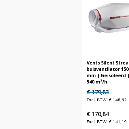
Vents Silent Stre
buisventilator 15
mm | Geïsoleerd 
540 m³/h
Oorspronkelijke
Huidige
€
179,83
prijs
prijs
€
148,62
was:
is:
€ 179,83.
€ 179,83.
€
170,84
€
141,19