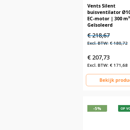
Vents Silent
buisventilator Ø
EC-motor | 300 m³
Geïsoleerd
Oorspronkelijke
Huidige
€
218,67
prijs
prijs
€
180,72
was:
is:
€ 218,67.
€ 218,67.
€
207,73
€
171,68
Bekijk produ
-5%
OP V