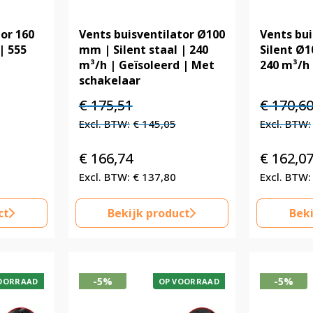
tor 160
Vents buisventilator Ø100
Vents bui
| 555
mm | Silent staal | 240
Silent Ø1
m³/h | Geïsoleerd | Met
240 m³/h 
schakelaar
Oorspronkelijke
Huidige
Oorspronk
€
175,51
€
170,6
prijs
prijs
prijs
€
145,05
was:
is:
was:
€ 175,51.
€ 175,51.
€ 170,60.
€
166,74
€
162,0
€
137,80
ct
Bekijk product
Beki
-5%
-5%
OORRAAD
OP VOORRAAD