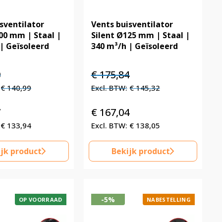
sventilator
Vents buisventilator
00 mm | Staal |
Silent Ø125 mm | Staal |
| Geïsoleerd
340 m³/h | Geïsoleerd
elijke
Huidige
Oorspronkelijke
Huidige
0
€
175,84
prijs
prijs
prijs
€
140,99
€
145,32
is:
was:
is:
€ 170,60.
€ 175,84.
€ 175,84.
7
€
167,04
€
133,94
€
138,05
jk product
Bekijk product
-5%
OP VOORRAAD
NABESTELLING