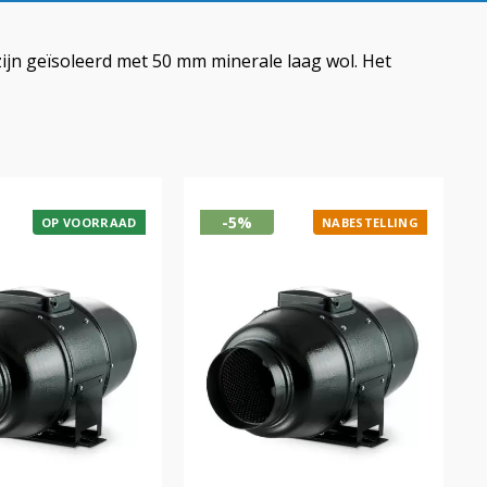
zijn geïsoleerd met 50 mm minerale laag wol. Het
-5%
OP VOORRAAD
NABESTELLING