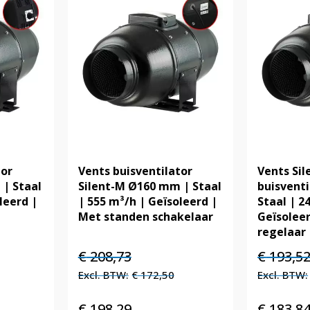
tor
Vents buisventilator
Vents Sil
| Staal
Silent-M Ø160 mm | Staal
buisvent
leerd |
| 555 m³/h | Geïsoleerd |
Staal | 2
Met standen schakelaar
Geïsolee
regelaar
Oorspronkelijke
Huidige
Oorspronk
€
208,73
€
193,5
prijs
prijs
prijs
€
172,50
was:
is:
was:
€ 208,73.
€ 208,73.
€ 193,52.
€
198,29
€
183,8