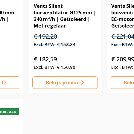
Vents Silent
Vents Sil
100 mm |
buisventilator Ø125 mm |
buisvent
/h |
340 m³/h | Geïsoleerd |
EC-motor 
Met regelaar
Geïsolee
Oorspronkelijke
Huidige
Oorspronk
€
192,20
€
221,0
prijs
prijs
prijs
€
158,84
was:
is:
was:
€ 192,20.
€ 192,20.
€ 221,04.
€
182,59
€
209,9
€
150,90
ct
Bekijk product
Beki
OORRAAD