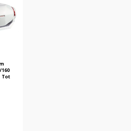
am
0/160
| Tot