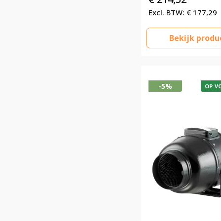
€
177,29
Bekijk produ
-5%
OP V