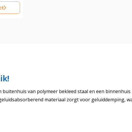
ct
ik!
een buitenhuis van polymeer bekleed staal en een binnenhui
eluidsabsorberend materiaal zorgt voor geluiddemping, waard