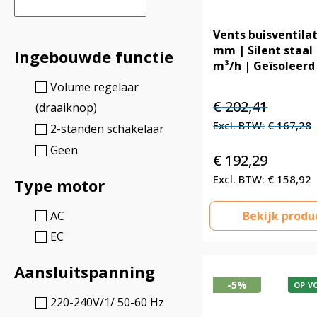
Vents buisventila
mm | Silent staal 
Ingebouwde functie
m³/h | Geïsoleerd
Volume regelaar
Oorspronkelijke
Huidige
€
202,41
(draaiknop)
prijs
prijs
€
167,28
2-standen schakelaar
was:
is:
Geen
€ 202,41.
€ 202,41.
€
192,29
€
158,92
Type motor
AC
Bekijk produ
EC
Aansluitspanning
-5%
OP V
220-240V/1/ 50-60 Hz