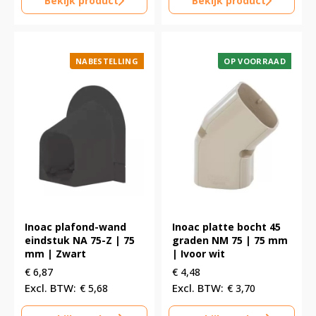
Bekijk product
Bekijk product
NABESTELLING
OP VOORRAAD
Inoac plafond-wand
Inoac platte bocht 45
eindstuk NA 75-Z | 75
graden NM 75 | 75 mm
mm | Zwart
| Ivoor wit
€
6,87
€
4,48
€
5,68
€
3,70