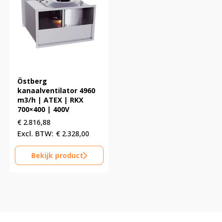
Östberg
kanaalventilator 4960
m3/h | ATEX | RKX
700×400 | 400V
€
2.816,88
€
2.328,00
Bekijk product