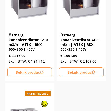
Östberg
Östberg
kanaalventilator 3210
kanaalventilator 4190
m3/h | ATEX | RKX
m3/h | ATEX | RKX
600×300 | 400V
600×350 | 400V
€
2.316,09
€
2.551,89
€
1.914,12
€
2.109,00
Bekijk product
Bekijk product
NABESTELLING