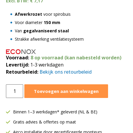
€
7,17
Afwerkrozet
voor spirobuis
Voor diameter
150 mm
Van
gegalvaniseerd staal
Strakke afwerking ventilatiesysteem
Voorraad:
8 op voorraad (kan nabesteld worden)
Levertijd:
1-3 werkdagen
Retourbeleid:
Bekijk ons retourbeleid
Afwerkrozet
Toevoegen aan winkelwagen
Ø150
mm
|
Binnen 1–3 werkdagen* geleverd (NL & BE)
voor
Gratis advies & offertes op maat
spiraalbuis
aantal
Airco installatie door gecertificeerde monteurs