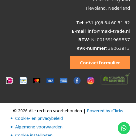
Flevoland, Nederland
Tel
:
+31 (0)6 54 60 51 62
E-mail
:
info@maxi-trade.nl
BTW
: NL001591968B37
KvK-nummer
: 39063813
Contactformulier
© 2026 Alle rechten voorbehouden |
Powered by iClicks
Cookie- en privacybeleid
Algemene voorwaarden
Cookie instellingen