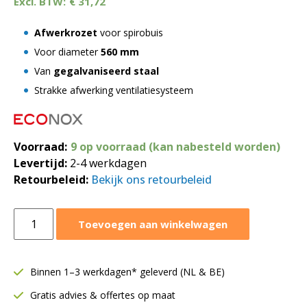
€
31,72
Afwerkrozet
voor spirobuis
Voor diameter
560 mm
Van
gegalvaniseerd staal
Strakke afwerking ventilatiesysteem
Afwerkrozet
Voorraad:
9 op voorraad (kan nabesteld worden)
Ø100
Levertijd:
2-4 werkdagen
mm
Retourbeleid:
Bekijk ons retourbeleid
voor
spiraalbuis
aantal
Afwerkrozet
Toevoegen aan winkelwagen
Ø560
mm
|
Binnen 1–3 werkdagen* geleverd (NL & BE)
voor
Gratis advies & offertes op maat
spiraalbuis