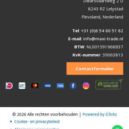
Dwarsvaartweg 2 D
8243 RZ Lelystad
Flevoland, Nederland
Tel
:
+31 (0)6 54 60 51 62
E-mail
:
info@maxi-trade.nl
BTW
: NL001591968B37
KvK-nummer
: 39063813
Contactformulier
© 2026 Alle rechten voorbehouden |
Powered by iClicks
Cookie- en privacybeleid