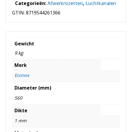
Categorieën:
Afwerkrozetten
,
Luchtkanalen
GTIN:
8719544261366
Gewicht
9 kg
Merk
Econox
Diameter (mm)
560
Dikte
1 mm