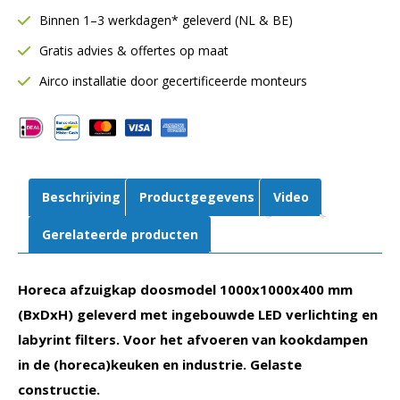
mm
Binnen 1–3 werkdagen* geleverd (NL & BE)
|
Gratis advies & offertes op maat
Inclusief
LED
Airco installatie door gecertificeerde monteurs
verlichting
|
Gelaste
constructie
aantal
Beschrijving
Productgegevens
Video
Gerelateerde producten
Horeca afzuigkap doosmodel 1000x1000x400 mm
(BxDxH) geleverd met ingebouwde LED verlichting en
labyrint filters. Voor het afvoeren van kookdampen
in de (horeca)keuken en industrie. Gelaste
constructie.