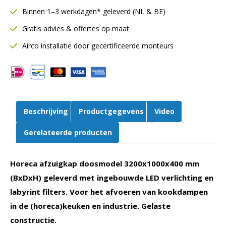
mm
Binnen 1–3 werkdagen* geleverd (NL & BE)
|
Gratis advies & offertes op maat
Inclusief
LED
Airco installatie door gecertificeerde monteurs
verlichting
|
Gelaste
constructie
aantal
Beschrijving
Productgegevens
Video
Gerelateerde producten
Horeca afzuigkap doosmodel 3200x1000x400 mm
(BxDxH) geleverd met ingebouwde LED verlichting en
labyrint filters. Voor het afvoeren van kookdampen
in de (horeca)keuken en industrie. Gelaste
constructie.