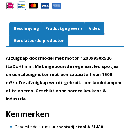
LED
verlichting
aantal
Beschrijving
Productgegevens
Video
Gerelateerde producten
Afzuigkap doosmodel
met motor 1200x950x520
(LxDxH) mm. Met ingebouwde regelaar, led spotjes
en een afzuigmotor met een capaciteit van 1500
m3/h. De afzuigkap wordt gebruikt om kookdampen
af te voeren. Geschikt voor horeca keukens &
industrie.
Kenmerken
Geborstelde structuur
roestvrij staal AISI 430