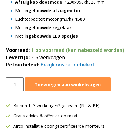
Afzuigkap doosmodel
1200x950xh520 mm
Met
ingebouwde afzuigmotor
Luchtcapaciteit motor (m3/h):
1500
Met
ingebouwde regelaar
Met
ingebouwde LED spotjes
Voorraad:
1 op voorraad (kan nabesteld worden)
Levertijd:
3-5 werkdagen
Retourbeleid:
Bekijk ons retourbeleid
Afzuigkap
Toevoegen aan winkelwagen
doosmodel
met
motor
Binnen 1–3 werkdagen* geleverd (NL & BE)
1200x950xH520
Gratis advies & offertes op maat
mm
|
Airco installatie door gecertificeerde monteurs
Incl.