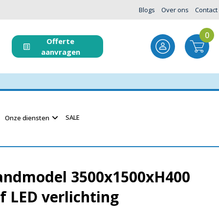
Blogs
Over ons
Contact
0
Offerte
aanvragen
SALE
Onze diensten
landmodel 3500x1500xH400
f LED verlichting