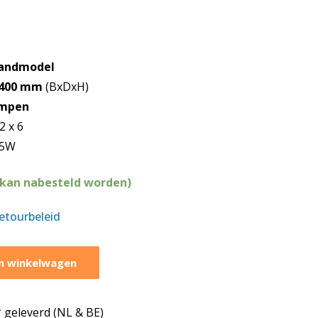
landmodel
x400 mm
(BxDxH)
mpen
 2 x 6
x 5W
(kan nabesteld worden)
retourbeleid
n winkelwagen
geleverd (NL & BE)