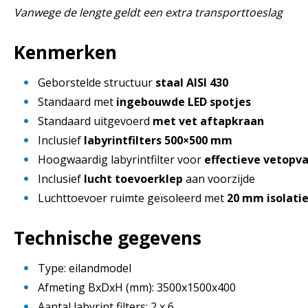
Vanwege de lengte geldt een extra transporttoeslag
Kenmerken
Geborstelde structuur
staal AISI 430
Standaard met
ingebouwde LED spotjes
Standaard uitgevoerd
met vet aftapkraan
Inclusief
labyrintfilters 500×500 mm
Hoogwaardig labyrintfilter voor
effectieve vetopv
Inclusief
lucht toevoerklep
aan voorzijde
Luchttoevoer ruimte geïsoleerd met
20 mm isolati
Technische gegevens
Type: eilandmodel
Afmeting BxDxH (mm): 3500x1500x400
Aantal labyrint filters: 2 x 6