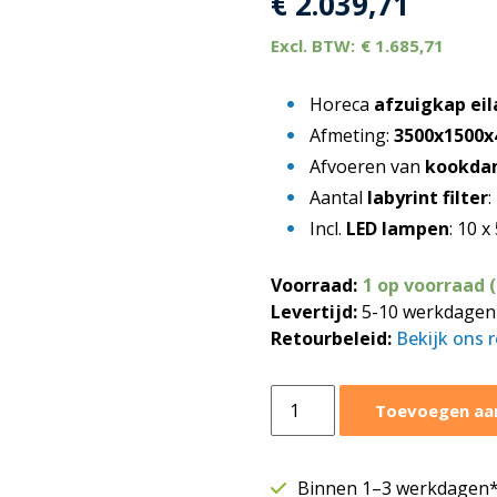
€
2.039,71
€
1.685,71
Horeca
afzuigkap ei
Afmeting:
3500x1500
Afvoeren van
kookda
Aantal
labyrint filter
:
Incl.
LED lampen
: 10 
Voorraad:
1 op voorraad 
Levertijd:
5-10 werkdagen
Retourbeleid:
Bekijk ons 
Afzuigkap
Toevoegen aa
eilandmodel
3500x1500xH400
mm
Binnen 1–3 werkdagen* 