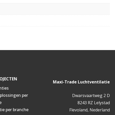
OJECTEN
Maxi-Trade Luchtventilatie
nties
oplossingen per
Dwarsvaartweg 2 D
e
8243 RZ Lelystad
tie per branche
Flevoland, Nederland