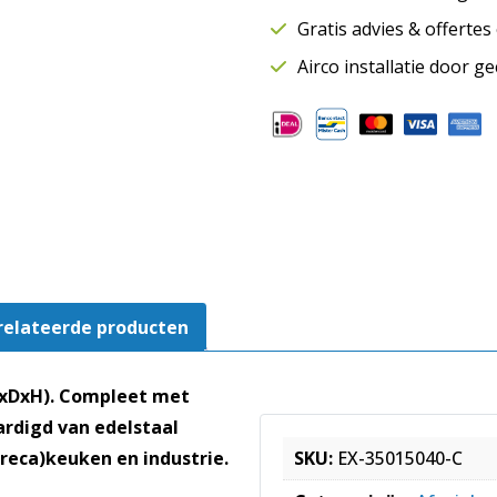
|
Gratis advies & offerte
Inclusief
LED
Airco installatie door g
verlichting
aantal
relateerde producten
BxDxH). Compleet met
ardigd van edelstaal
reca)keuken en industrie.
SKU:
EX-35015040-C