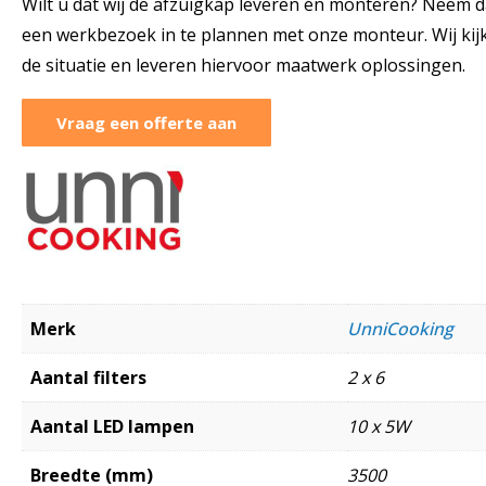
Wilt u dat wij de afzuigkap leveren én monteren? Neem 
een werkbezoek in te plannen met onze monteur. Wij ki
de situatie en leveren hiervoor maatwerk oplossingen.
Vraag een offerte aan
Merk
UnniCooking
Aantal filters
2 x 6
Aantal LED lampen
10 x 5W
Breedte (mm)
3500