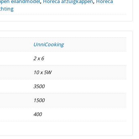
ppen eilandmodel
,
Horeca afzuigkappen
,
Horeca
chting
UnniCooking
2 x 6
10 x 5W
3500
1500
400