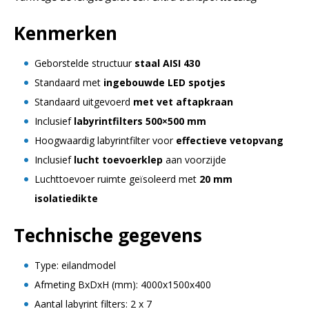
Kenmerken
Geborstelde structuur
staal AISI 430
Standaard met
ingebouwde LED spotjes
Standaard uitgevoerd
met vet aftapkraan
Inclusief
labyrintfilters 500×500 mm
Hoogwaardig labyrintfilter voor
effectieve vetopvang
Inclusief
lucht toevoerklep
aan voorzijde
Luchttoevoer ruimte geïsoleerd met
20 mm
isolatiedikte
Technische gegevens
Type: eilandmodel
Afmeting BxDxH (mm): 4000x1500x400
Aantal labyrint filters: 2 x 7