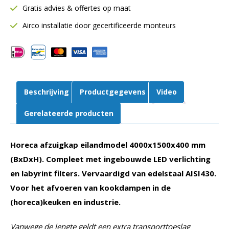
Gratis advies & offertes op maat
Inclusief
LED
Airco installatie door gecertificeerde monteurs
verlichting
aantal
Beschrijving
Productgegevens
Video
Gerelateerde producten
Horeca afzuigkap eilandmodel 4000x1500x400 mm
(BxDxH). Compleet met ingebouwde LED verlichting
en labyrint filters. Vervaardigd van edelstaal AISI430.
Voor het afvoeren van kookdampen in de
(horeca)keuken en industrie.
Vanwege de lengte geldt een extra transporttoeslag