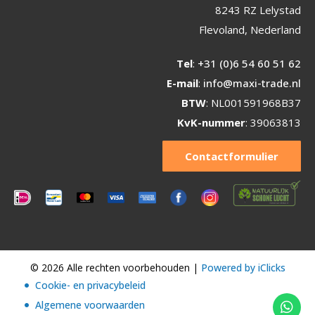
8243 RZ Lelystad
Flevoland, Nederland
Tel
:
+31 (0)6 54 60 51 62
E-mail
:
info@maxi-trade.nl
BTW
: NL001591968B37
KvK-nummer
: 39063813
Contactformulier
© 2026 Alle rechten voorbehouden |
Powered by iClicks
Cookie- en privacybeleid
Algemene voorwaarden