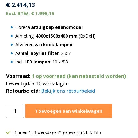
€
2.414,13
€
1.995,15
Horeca
afzuigkap eilandmodel
Afmeting:
4000x1500x400 mm
(BxDxH)
Afvoeren van
kookdampen
Aantal
labyrint filter
: 2 x 7
Incl.
LED lampen
: 10 x 5W
Voorraad:
1 op voorraad (kan nabesteld worden)
Levertijd:
5-10 werkdagen
Retourbeleid:
Bekijk ons retourbeleid
Afzuigkap
Toevoegen aan winkelwagen
eilandmodel
4000x1500xH400
mm
Binnen 1–3 werkdagen* geleverd (NL & BE)
|