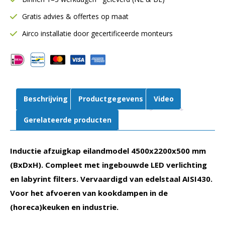
|
Gratis advies & offertes op maat
Inductie
|
Airco installatie door gecertificeerde monteurs
Inclusief
LED
verlichting
aantal
Beschrijving
Productgegevens
Video
Gerelateerde producten
Inductie afzuigkap eilandmodel 4500x2200x500 mm
(BxDxH). Compleet met ingebouwde LED verlichting
en labyrint filters. Vervaardigd van edelstaal AISI430.
Voor het afvoeren van kookdampen in de
(horeca)keuken en industrie.