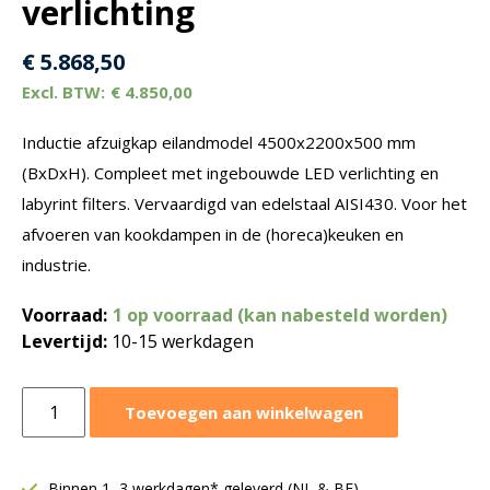
verlichting
€
5.868,50
€
4.850,00
Inductie afzuigkap eilandmodel 4500x2200x500 mm
(BxDxH). Compleet met ingebouwde LED verlichting en
labyrint filters. Vervaardigd van edelstaal AISI430. Voor het
afvoeren van kookdampen in de (horeca)keuken en
industrie.
Voorraad:
1 op voorraad (kan nabesteld worden)
Levertijd:
10-15 werkdagen
Afzuigkap
Toevoegen aan winkelwagen
eilandmodel
4500x2200xH500
mm
Binnen 1–3 werkdagen* geleverd (NL & BE)