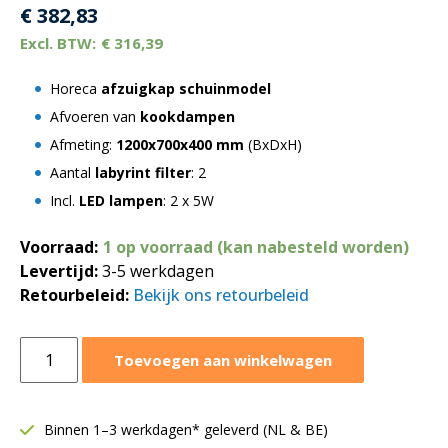
€
382,83
€
316,39
Horeca
afzuigkap schuinmodel
Afvoeren van
kookdampen
Afmeting:
1200x700x400 mm
(BxDxH)
Aantal
labyrint filter
: 2
Incl.
LED lampen
: 2 x 5W
Voorraad:
1 op voorraad (kan nabesteld worden)
Levertijd:
3-5 werkdagen
Retourbeleid:
Bekijk ons retourbeleid
Afzuigkap
Toevoegen aan winkelwagen
schuinmodel
1200x700xH400
mm
Binnen 1–3 werkdagen* geleverd (NL & BE)
|