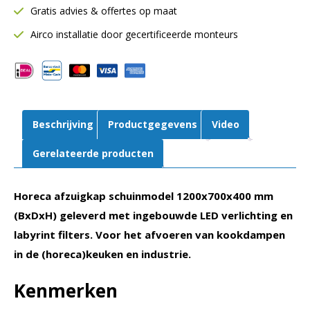
Gratis advies & offertes op maat
Inclusief
LED
Airco installatie door gecertificeerde monteurs
verlichting
aantal
Beschrijving
Productgegevens
Video
Gerelateerde producten
Horeca afzuigkap schuinmodel 1200x700x400 mm
(BxDxH) geleverd met ingebouwde LED verlichting en
labyrint filters. Voor het afvoeren van kookdampen
in de (horeca)keuken en industrie.
Kenmerken