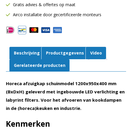
Gratis advies & offertes op maat
Inclusief
LED
Airco installatie door gecertificeerde monteurs
verlichting
aantal
Beschrijving
Productgegevens
Video
Gerelateerde producten
Horeca afzuigkap schuinmodel 1200x950x400 mm
(BxDxH) geleverd met ingebouwde LED verlichting en
labyrint filters. Voor het afvoeren van kookdampen
in de (horeca)keuken en industrie.
Kenmerken