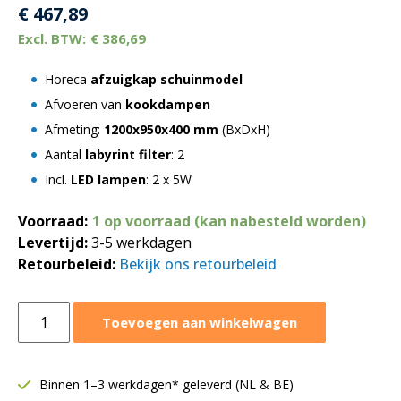
€
467,89
€
386,69
Horeca
afzuigkap schuinmodel
Afvoeren van
kookdampen
Afmeting:
1200x950x400 mm
(BxDxH)
Aantal
labyrint filter
: 2
Incl.
LED lampen
: 2 x 5W
Voorraad:
1 op voorraad (kan nabesteld worden)
Levertijd:
3-5 werkdagen
Retourbeleid:
Bekijk ons retourbeleid
Afzuigkap
Toevoegen aan winkelwagen
schuinmodel
1200x950xH400
mm
Binnen 1–3 werkdagen* geleverd (NL & BE)
|