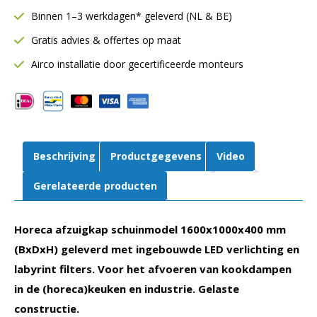
mm
Binnen 1–3 werkdagen* geleverd (NL & BE)
|
Gratis advies & offertes op maat
Inclusief
LED
Airco installatie door gecertificeerde monteurs
verlichting
|
Gelaste
constructie
aantal
Beschrijving
Productgegevens
Video
Gerelateerde producten
Horeca afzuigkap schuinmodel 1600x1000x400 mm
(BxDxH) geleverd met ingebouwde LED verlichting en
labyrint filters. Voor het afvoeren van kookdampen
in de (horeca)keuken en industrie. Gelaste
constructie.