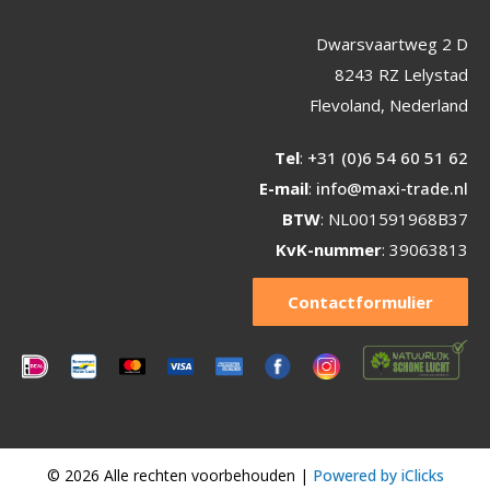
Dwarsvaartweg 2 D
8243 RZ Lelystad
Flevoland, Nederland
Tel
:
+31 (0)6 54 60 51 62
E-mail
:
info@maxi-trade.nl
BTW
: NL001591968B37
KvK-nummer
: 39063813
Contactformulier
© 2026 Alle rechten voorbehouden |
Powered by iClicks