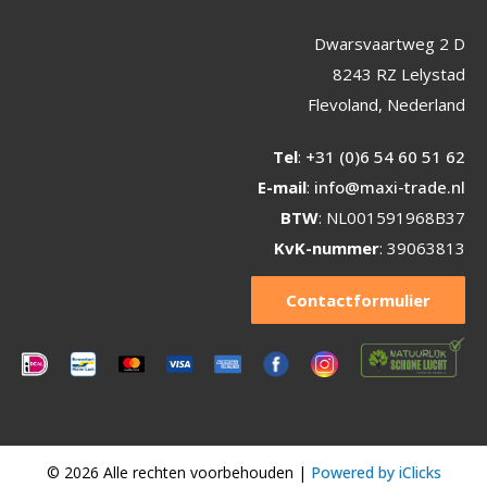
Dwarsvaartweg 2 D
8243 RZ Lelystad
Flevoland, Nederland
Tel
:
+31 (0)6 54 60 51 62
E-mail
:
info@maxi-trade.nl
BTW
: NL001591968B37
KvK-nummer
: 39063813
Contactformulier
© 2026 Alle rechten voorbehouden |
Powered by iClicks