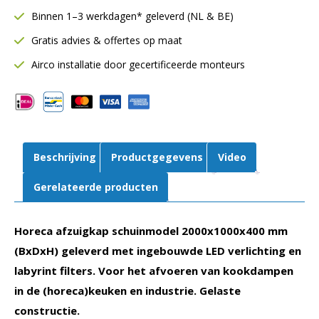
mm
Binnen 1–3 werkdagen* geleverd (NL & BE)
|
Gratis advies & offertes op maat
Inclusief
LED
Airco installatie door gecertificeerde monteurs
verlichting
|
Gelaste
constructie
aantal
Beschrijving
Productgegevens
Video
Gerelateerde producten
Horeca afzuigkap schuinmodel 2000x1000x400 mm
(BxDxH) geleverd met ingebouwde LED verlichting en
labyrint filters. Voor het afvoeren van kookdampen
in de (horeca)keuken en industrie. Gelaste
constructie.