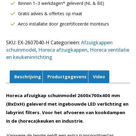
mm
Binnen 1–3 werkdagen* geleverd (NL & BE)
|
Gratis advies & offertes op maat
Inclusief
LED
Airco installatie door gecertificeerde monteurs
verlichting
aantal
SKU:
EX-2607040-H
Categorieën:
Afzuigkappen
schuinmodel
,
Horeca afzuigkappen
,
Horeca ventilatie
en keukeninrichting
Beschrijving
Productgegevens
Video
Horeca afzuigkap schuinmodel 2600x700x400 mm
(BxDxH) geleverd met ingebouwde LED verlichting en
labyrint filters. Voor het afvoeren van kookdampen
in de (horeca)keuken en industrie.
Vanwege de lengte geldt een extra transporttoeslag