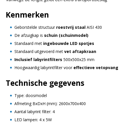
Kenmerken
Geborstelde structuur
roestvrij staal
AISI 430
De afzuigkap is
schuin (schuinmodel)
Standaard met
ingebouwde LED spotjes
Standaard uitgevoerd met
vet aftapkraan
Inclusief labyrintfilters
500x500x25 mm
Hoogwaardig labyrintfilter voor
effectieve vetopvang
Technische gegevens
Type: doosmodel
Afmeting BxDxH (mm): 2600x700x400
Aantal labyrint filter: 4
LED lampen: 4 x 5W