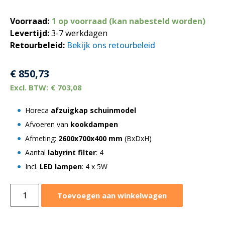
Voorraad:
1 op voorraad (kan nabesteld worden)
Levertijd:
3-7 werkdagen
Retourbeleid:
Bekijk ons retourbeleid
€
850,73
€
703,08
Horeca
afzuigkap schuinmodel
Afvoeren van
kookdampen
Afmeting:
2600x700x400 mm
(BxDxH)
Aantal
labyrint filter
: 4
Incl.
LED lampen
: 4 x 5W
Afzuigkap
Toevoegen aan winkelwagen
schuinmodel
2600x700xH400