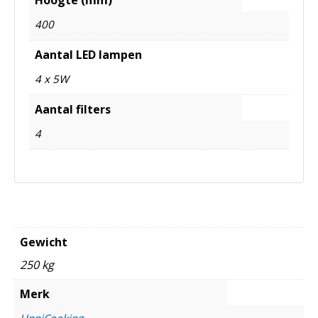
400
Aantal LED lampen
4 x 5W
Aantal filters
4
Gewicht
250 kg
Merk
UnniCooking