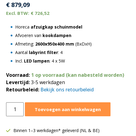
€
879,09
€
726,52
Horeca
afzuigkap schuinmodel
Afvoeren van
kookdampen
Afmeting:
2600x950x400 mm
(BxDxH)
Aantal
labyrint filter
: 4
Incl.
LED lampen
: 4 x 5W
Voorraad:
1 op voorraad (kan nabesteld worden)
Levertijd:
3-5 werkdagen
Retourbeleid:
Bekijk ons retourbeleid
Afzuigkap
Toevoegen aan winkelwagen
schuinmodel
2600x950xH400
mm
Binnen 1–3 werkdagen* geleverd (NL & BE)
|