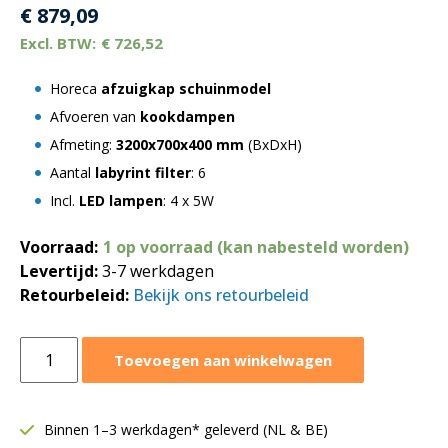
€
879,09
€
726,52
Horeca
afzuigkap schuinmodel
Afvoeren van
kookdampen
Afmeting:
3200x700x400 mm
(BxDxH)
Aantal
labyrint filter
: 6
Incl.
LED lampen
: 4 x 5W
Voorraad:
1 op voorraad (kan nabesteld worden)
Levertijd:
3-7 werkdagen
Retourbeleid:
Bekijk ons retourbeleid
Afzuigkap
Toevoegen aan winkelwagen
schuinmodel
3200x700xH400
mm
Binnen 1–3 werkdagen* geleverd (NL & BE)
|