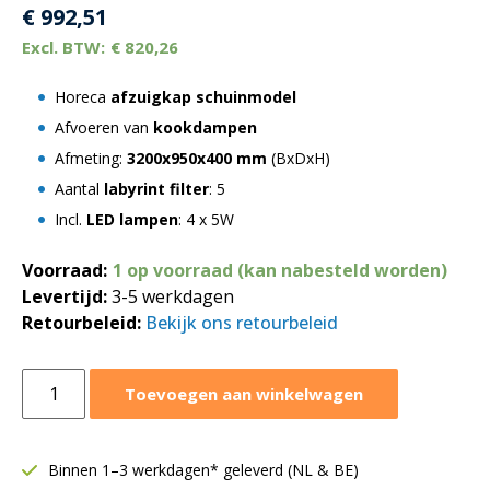
€
992,51
€
820,26
Horeca
afzuigkap schuinmodel
Afvoeren van
kookdampen
Afmeting:
3200x950x400 mm
(BxDxH)
Aantal
labyrint filter
: 5
Incl.
LED lampen
: 4 x 5W
Voorraad:
1 op voorraad (kan nabesteld worden)
Levertijd:
3-5 werkdagen
Retourbeleid:
Bekijk ons retourbeleid
Afzuigkap
Toevoegen aan winkelwagen
schuinmodel
3200x950xH400
mm
Binnen 1–3 werkdagen* geleverd (NL & BE)
|