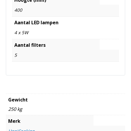
400
Aantal LED lampen
4 x 5W
Aantal filters
5
Gewicht
250 kg
Merk
UnniCooking