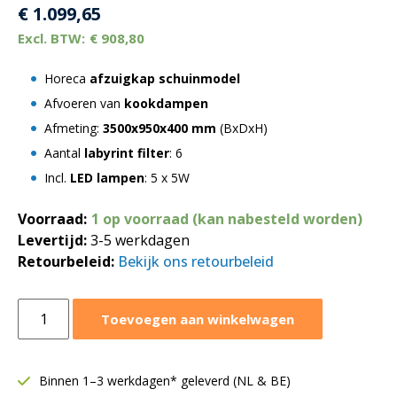
€
1.099,65
€
908,80
Horeca
afzuigkap schuinmodel
Afvoeren van
kookdampen
Afmeting:
3500x950x400 mm
(BxDxH)
Aantal
labyrint filter
: 6
Incl.
LED lampen
: 5 x 5W
Voorraad:
1 op voorraad (kan nabesteld worden)
Levertijd:
3-5 werkdagen
Retourbeleid:
Bekijk ons retourbeleid
Afzuigkap
Toevoegen aan winkelwagen
schuinmodel
3500x950xH400
mm
Binnen 1–3 werkdagen* geleverd (NL & BE)
|