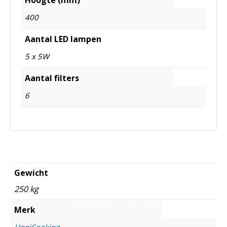
400
Aantal LED lampen
5 x 5W
Aantal filters
6
Gewicht
250 kg
Merk
UnniCooking