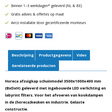
mm
Binnen 1–3 werkdagen* geleverd (NL & BE)
|
Gratis advies & offertes op maat
Inclusief
LED
Airco installatie door gecertificeerde monteurs
verlichting
|
Gelaste
constructie
aantal
Beschrijving
Productgegevens
Video
Gerelateerde producten
Horeca afzuigkap schuinmodel 3500x1000x400 mm
(BxDxH) geleverd met ingebouwde LED verlichting en
labyrint filters. Voor het afvoeren van kookdampen
in de (horeca)keuken en industrie. Gelaste
constructie.