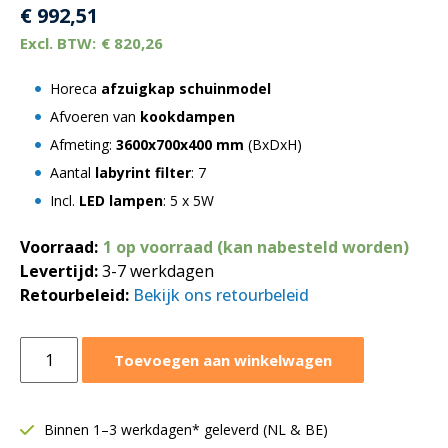
€
992,51
€
820,26
Horeca
afzuigkap schuinmodel
Afvoeren van
kookdampen
Afmeting:
3600x700x400 mm
(BxDxH)
Aantal
labyrint filter
: 7
Incl.
LED lampen
: 5 x 5W
Voorraad:
1 op voorraad (kan nabesteld worden)
Levertijd:
3-7 werkdagen
Retourbeleid:
Bekijk ons retourbeleid
Afzuigkap
Toevoegen aan winkelwagen
schuinmodel
3600x700xH400
mm
Binnen 1–3 werkdagen* geleverd (NL & BE)
|