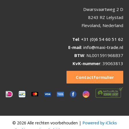
Dwarsvaartweg 2 D
8243 RZ Lelystad
Flevoland, Nederland
Tel
:
+31 (0)6 54 60 51 62
E-mail
:
info@maxi-trade.nl
BTW
: NL001591968B37
KvK-nummer
: 39063813
Contactformulier
© 2026 Alle rechten voorbehouden |
Powered by iClicks