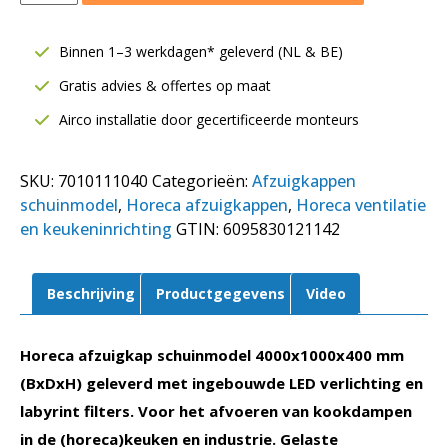
4000x1000xH400
mm
Binnen 1–3 werkdagen* geleverd (NL & BE)
|
Gratis advies & offertes op maat
Inclusief
LED
Airco installatie door gecertificeerde monteurs
verlichting
|
SKU:
7010111040
Categorieën:
Afzuigkappen
Gelaste
schuinmodel
,
Horeca afzuigkappen
,
Horeca ventilatie
constructie
en keukeninrichting
GTIN:
6095830121142
aantal
Beschrijving
Productgegevens
Video
Horeca afzuigkap schuinmodel 4000x1000x400 mm
(BxDxH) geleverd met ingebouwde LED verlichting en
labyrint filters. Voor het afvoeren van kookdampen
in de (horeca)keuken en industrie. Gelaste