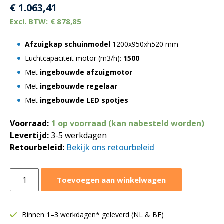
€
1.063,41
€
878,85
Afzuigkap schuinmodel
1200x950xh520 mm
Luchtcapaciteit motor (m3/h):
1500
Met
ingebouwde afzuigmotor
Met
ingebouwde regelaar
Met
ingebouwde LED spotjes
Voorraad:
1 op voorraad (kan nabesteld worden)
Levertijd:
3-5 werkdagen
Retourbeleid:
Bekijk ons retourbeleid
Afzuigkap
Toevoegen aan winkelwagen
schuinmodel
met
motor
Binnen 1–3 werkdagen* geleverd (NL & BE)
1200x950xH520