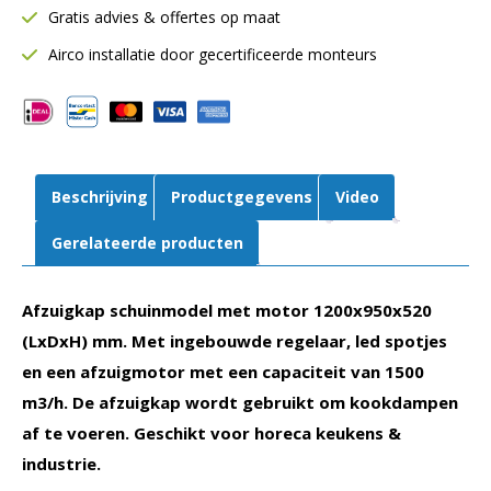
Gratis advies & offertes op maat
mm
|
Airco installatie door gecertificeerde monteurs
Incl.
LED
verlichting
aantal
Beschrijving
Productgegevens
Video
Gerelateerde producten
Afzuigkap schuinmodel
met motor 1200x950x520
(LxDxH) mm. Met ingebouwde regelaar, led spotjes
en een afzuigmotor met een capaciteit van 1500
m3/h. De afzuigkap wordt gebruikt om kookdampen
af te voeren. Geschikt voor horeca keukens &
industrie.