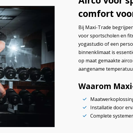
Airco voor s
comfort voo
Bij Maxi-Trade begrijpe
voor sportscholen en fi
yogastudio of een person
binnenklimaat is essenti
op maat gemaakte airco
aangename temperatuur, 
Waarom Maxi-T
Maatwerkoplossinge
Installatie door er
Complete systemen 