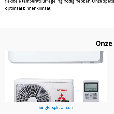
flexibele temperatuurregeling nodig hebben. Onze specia
optimaal binnenklimaat.
Onze 
Single-split airco's