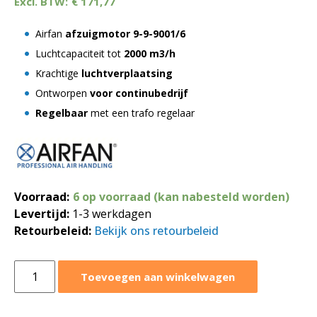
€
171,77
Airfan
afzuigmotor 9-9-9001/6
Luchtcapaciteit tot
2000 m3/h
Krachtige
luchtverplaatsing
Ontworpen
voor continubedrijf
Regelbaar
met een trafo regelaar
Voorraad:
6 op voorraad (kan nabesteld worden)
Levertijd:
1-3 werkdagen
Retourbeleid:
Bekijk ons retourbeleid
Airfan
Toevoegen aan winkelwagen
afzuigmotor
2000