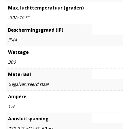
Max. luchttemperatuur (graden)
-30/+70 ºC
Beschermingsgraad (IP)
IP44
Wattage
300
Materiaal
Gegalvaniseerd staal
Ampère
1,9
Aansluitspanning
220-240V/1/ 50-60 Hz