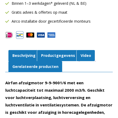
m³/h
Binnen 1–3 werkdagen* geleverd (NL & BE)
|
Gratis advies & offertes op maat
9-
9-
Airco installatie door gecertificeerde monteurs
9001/6
aantal
Beschrijving
Productgegevens
Video
Gerelateerde producten
Airfan afzuigmotor 9-9-9001/6 met een
luchtcapaciteit tot maximaal 2000 m3/h. Geschikt
voor luchtverplaatsing, luchtverversing en
luchtventilatie in ventilatiesystemen. De afzuigmotor
is geschikt voor afzuiging in horecagelegenheden,