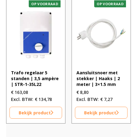
OP VOORRAAD
OP VOORRAAD
Trafo regelaar 5
Aansluitsnoer met
standen | 3,5 ampère
stekker | Haaks | 2
| STR-1-35L22
meter | 3×1.5 mm
€
163,08
€
8,80
€
134,78
€
7,27
Bekijk product
Bekijk product