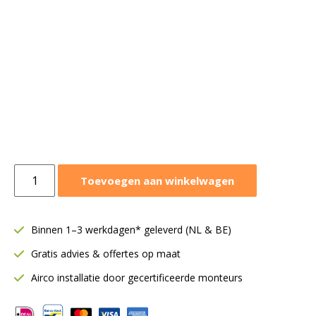
Airfan
Toevoegen aan winkelwagen
FOAM
ventilatorbox
6000
Binnen 1–3 werkdagen* geleverd (NL & BE)
m³/h
Gratis advies & offertes op maat
|
Geïsoleerd
Airco installatie door gecertificeerde monteurs
|
12-