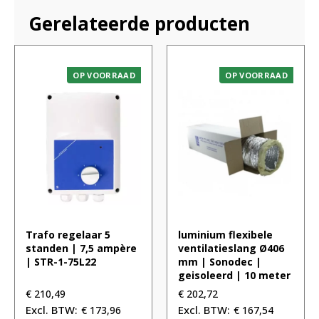
Gerelateerde producten
OP VOORRAAD
OP VOORRAAD
Trafo regelaar 5
luminium flexibele
standen | 7,5 ampère
ventilatieslang Ø406
| STR-1-75L22
mm | Sonodec |
geisoleerd | 10 meter
€
210,49
€
202,72
€
173,96
€
167,54