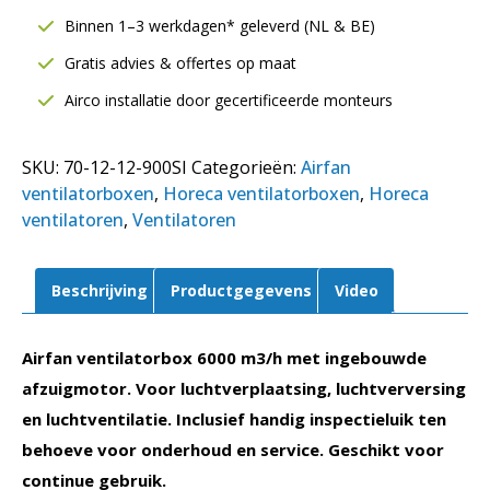
|
Binnen 1–3 werkdagen* geleverd (NL & BE)
Inspectieluik
Gratis advies & offertes op maat
|
12-
Airco installatie door gecertificeerde monteurs
12-
900
SKU:
70-12-12-900SI
Categorieën:
Airfan
aantal
ventilatorboxen
,
Horeca ventilatorboxen
,
Horeca
ventilatoren
,
Ventilatoren
Beschrijving
Productgegevens
Video
Airfan ventilatorbox 6000 m3/h met ingebouwde
afzuigmotor. Voor luchtverplaatsing, luchtverversing
en luchtventilatie. Inclusief handig inspectieluik ten
behoeve voor onderhoud en service. Geschikt voor
continue gebruik.