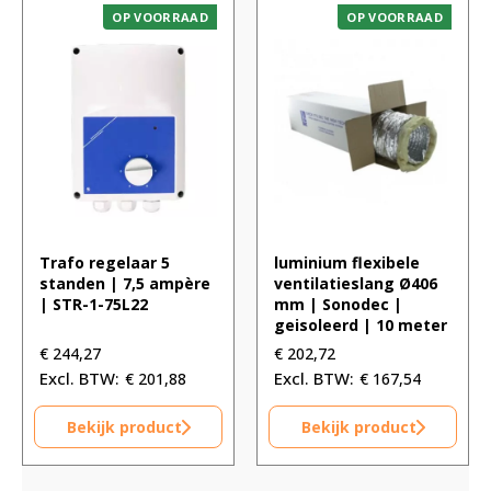
OP VOORRAAD
OP VOORRAAD
Trafo regelaar 5
luminium flexibele
standen | 7,5 ampère
ventilatieslang Ø406
| STR-1-75L22
mm | Sonodec |
geisoleerd | 10 meter
€
244,27
€
202,72
€
201,88
€
167,54
Bekijk product
Bekijk product