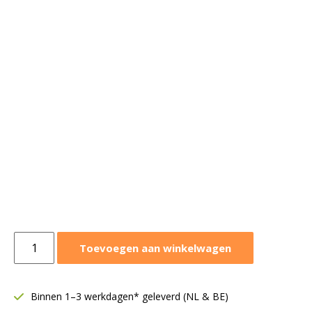
Airfan
Toevoegen aan winkelwagen
ventilatorbox
7000
m3/h
Binnen 1–3 werkdagen* geleverd (NL & BE)
|