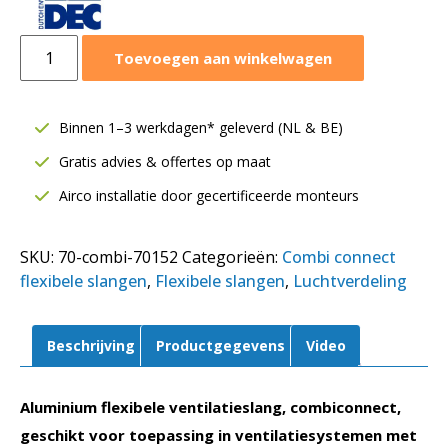
Aluminium
Toevoegen aan winkelwagen
flexibele
ventilatieslang
Ø152
Binnen 1–3 werkdagen* geleverd (NL & BE)
mm
Gratis advies & offertes op maat
|
Combiconnect
Airco installatie door gecertificeerde monteurs
|
10
SKU:
70-combi-70152
Categorieën:
Combi connect
meter
flexibele slangen
,
Flexibele slangen
,
Luchtverdeling
aantal
Beschrijving
Productgegevens
Video
Aluminium flexibele ventilatieslang, combiconnect,
geschikt voor toepassing in ventilatiesystemen met