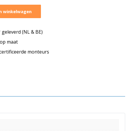
n winkelwagen
geleverd (NL & BE)
s op maat
ecertificeerde monteurs