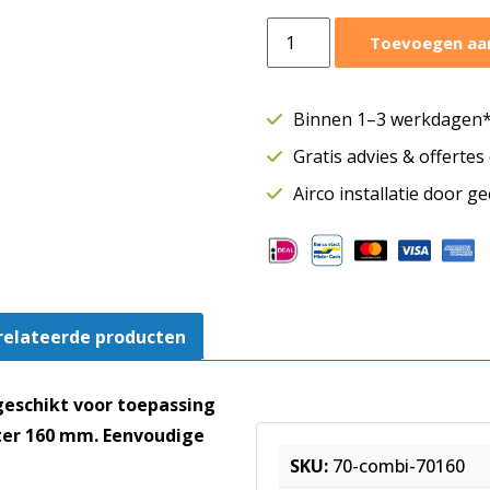
Aluminium
Toevoegen aa
flexibele
ventilatieslang
Ø160
Binnen 1–3 werkdagen* 
mm
Gratis advies & offerte
|
Combiconnect
Airco installatie door g
|
10
meter
aantal
relateerde producten
geschikt voor toepassing
ter 160 mm. Eenvoudige
SKU:
70-combi-70160