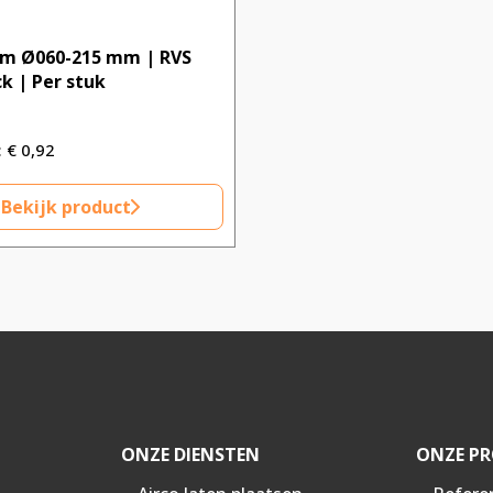
em Ø060-215 mm | RVS
ck | Per stuk
€
0,92
Bekijk product
ONZE DIENSTEN
ONZE PR