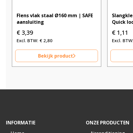
Flens vlak staal Ø160 mm | SAFE
Slangkl
aansluiting
Quick lo
€
3,39
€
1,11
€
2,80
Bekijk product
INFORMATIE
ONZE PRODUCTEN