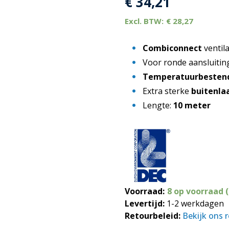
€
34,21
€
28,27
Combiconnect
ventil
Voor ronde aansluiti
Temperatuurbesten
Extra sterke
buitenla
Lengte:
10 meter
Voorraad:
8 op voorraad 
Levertijd:
1-2 werkdagen
Retourbeleid:
Bekijk ons 