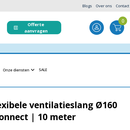
Blogs
Over ons
Contact
0
Offerte
aanvragen
SALE
Onze diensten
xibele ventilatieslang Ø160
nnect | 10 meter