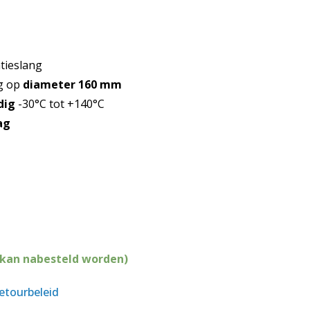
atieslang
ng op
diameter 160 mm
dig
-30°C tot +140°C
ag
(kan nabesteld worden)
retourbeleid