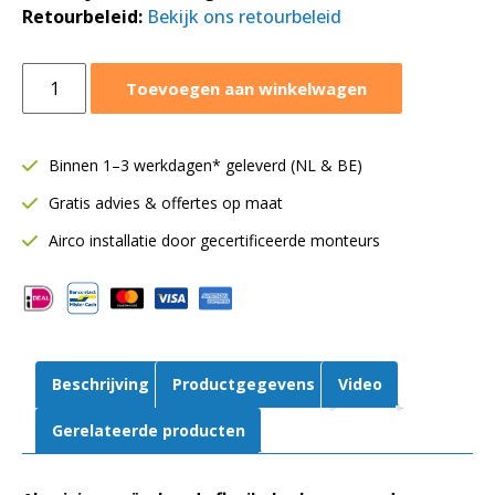
Retourbeleid:
Bekijk ons retourbeleid
Aluminium
Toevoegen aan winkelwagen
flexibele
ventilatieslang
Ø254
Binnen 1–3 werkdagen* geleverd (NL & BE)
mm
Gratis advies & offertes op maat
|
Sonodec
Airco installatie door gecertificeerde monteurs
|
geisoleerd
|
10
meter
Beschrijving
Productgegevens
Video
aantal
Gerelateerde producten