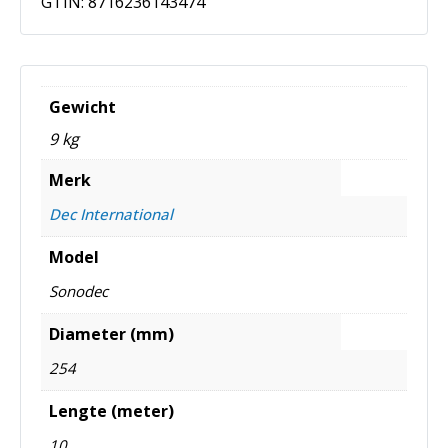
GTIN:
8716236143474
Gewicht
9 kg
Merk
Dec International
Model
Sonodec
Diameter (mm)
254
Lengte (meter)
10