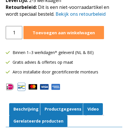
Levertijd:
2-5 werkdagen
Retourbeleid:
Dit is een niet-voorraadartikel en
wordt speciaal besteld.
Bekijk ons retourbeleid
Aluminium
Toevoegen aan winkelwagen
flexibele
ventilatieslang
Ø457
Binnen 1–3 werkdagen* geleverd (NL & BE)
mm
Gratis advies & offertes op maat
|
Sonoconnect
Airco installatie door gecertificeerde monteurs
|
Geïsoleerd
|
10
meter
Beschrijving
Productgegevens
Video
aantal
Gerelateerde producten