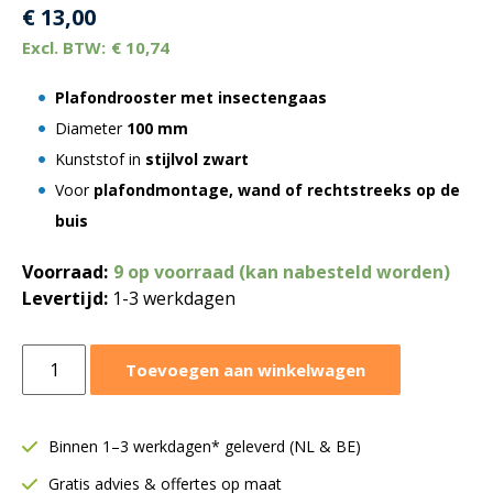
€
13,00
€
10,74
Plafondrooster met insectengaas
Diameter
100 mm
Kunststof in
stijlvol zwart
Voor
plafondmontage, wand of rechtstreeks op de
buis
Voorraad:
9 op voorraad (kan nabesteld worden)
Levertijd:
1-3 werkdagen
Awenta
Toevoegen aan winkelwagen
plafondrooster
Ø100
mm
Binnen 1–3 werkdagen* geleverd (NL & BE)
|
Gratis advies & offertes op maat
Insectengaas