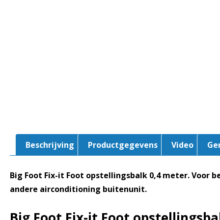
Beschrijving
Productgegevens
Video
Ge
Big Foot Fix-it Foot opstellingsbalk 0,4 meter. Voor 
andere airconditioning buitenunit.
Big Foot Fix-it Foot opstellingsba