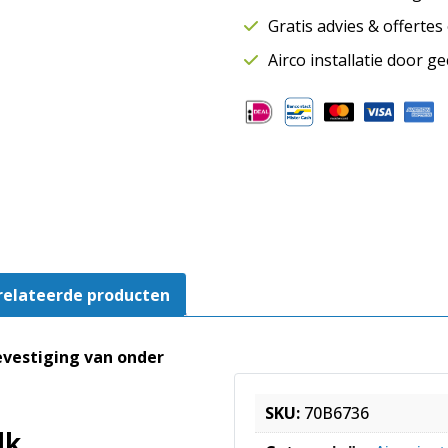
Foot
Gratis advies & offerte
opstellingsbalk
0,4
Airco installatie door g
meter
aantal
relateerde producten
bevestiging van onder
SKU:
70B6736
lk