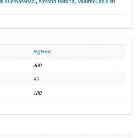
allatiemateriaal
,
Airconditioning
,
Muurbeugels en
BigFoot
400
95
180