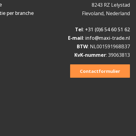
e
8243 RZ Lelystad
tie per branche
Flevoland, Nederland
Tel
:
+31 (0)6 54 60 51 62
E-mail
:
info@maxi-trade.nl
BTW
: NL001591968B37
KvK-nummer
: 39063813
Contactformulier