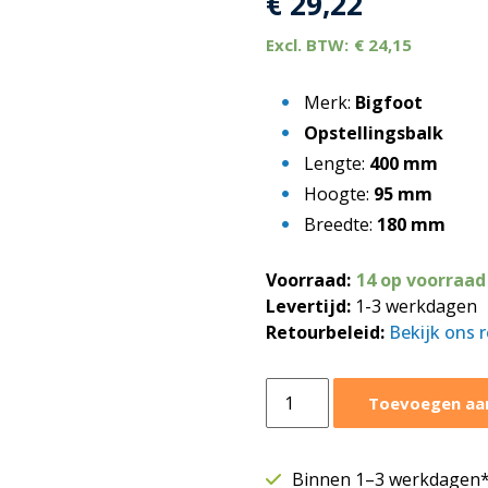
€
29,22
€
24,15
Merk:
Bigfoot
Opstellingsbalk
Lengte:
400 mm
Hoogte:
95 mm
Breedte:
180 mm
Voorraad:
14 op voorraad
Levertijd:
1-3 werkdagen
Retourbeleid:
Bekijk ons 
Big
Toevoegen aa
Foot
Fix-
it
Binnen 1–3 werkdagen* 