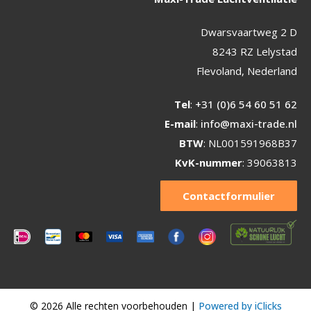
Dwarsvaartweg 2 D
8243 RZ Lelystad
Flevoland, Nederland
Tel
:
+31 (0)6 54 60 51 62
E-mail
:
info@maxi-trade.nl
BTW
: NL001591968B37
KvK-nummer
: 39063813
Contactformulier
© 2026 Alle rechten voorbehouden |
Powered by iClicks