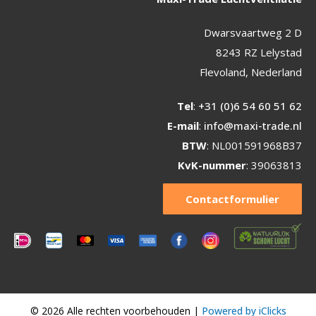
Dwarsvaartweg 2 D
8243 RZ Lelystad
Flevoland, Nederland
Tel
:
+31 (0)6 54 60 51 62
E-mail
:
info@maxi-trade.nl
BTW
: NL001591968B37
KvK-nummer
: 39063813
Contactformulier
© 2026 Alle rechten voorbehouden |
Powered by iClicks