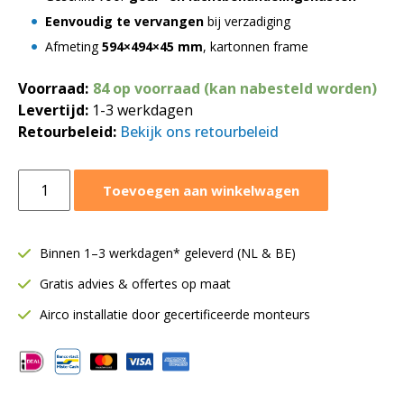
Eenvoudig te vervangen
bij verzadiging
Afmeting
594×494×45 mm
, kartonnen frame
Voorraad:
84 op voorraad (kan nabesteld worden)
Levertijd:
1-3 werkdagen
Retourbeleid:
Bekijk ons retourbeleid
Cassette
Toevoegen aan winkelwagen
doosfilter
G4
|
Binnen 1–3 werkdagen* geleverd (NL & BE)
LxBxD
Gratis advies & offertes op maat
594x495x45
mm
Airco installatie door gecertificeerde monteurs
aantal