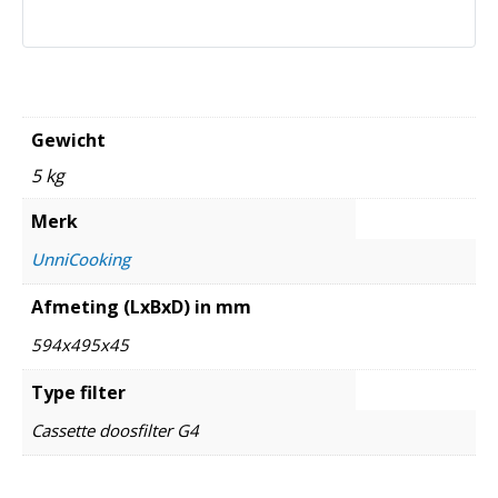
Gewicht
5 kg
Merk
UnniCooking
Afmeting (LxBxD) in mm
594x495x45
Type filter
Cassette doosfilter G4