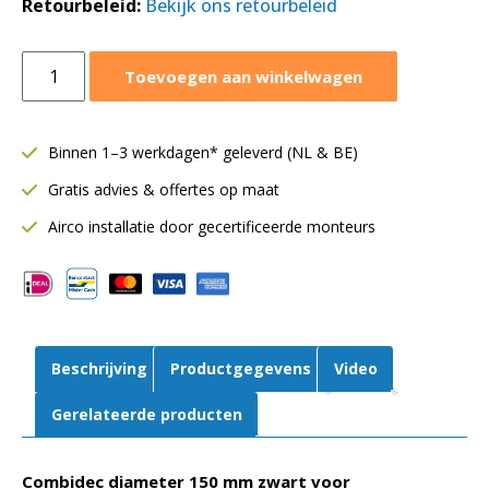
Retourbeleid:
Bekijk ons retourbeleid
Aluminium
Toevoegen aan winkelwagen
flexibele
ventilatieslang
Ø150
Binnen 1–3 werkdagen* geleverd (NL & BE)
mm
Gratis advies & offertes op maat
zwart
|
Airco installatie door gecertificeerde monteurs
Combidec
|
10
meter
aantal
Beschrijving
Productgegevens
Video
Gerelateerde producten
Combidec diameter 150 mm zwart voor